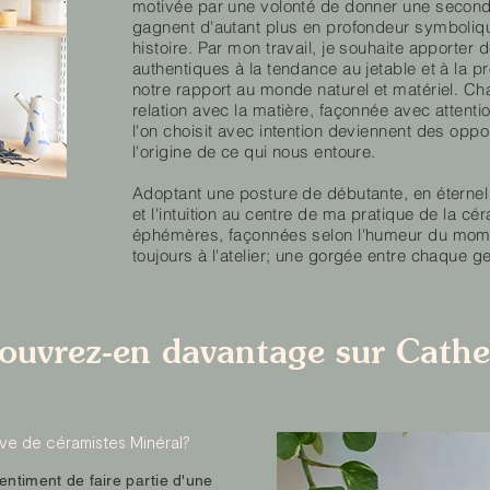
motivée par une volonté de donner une second
gagnent d'autant plus en profondeur symboliqu
histoire. Par mon travail, je souhaite apporter 
authentiques à la tendance au jetable et à la 
notre rapport au monde naturel et matériel. Cha
relation avec la matière, façonnée avec attention
l'on choisit avec intention deviennent des opp
l'origine de ce qui nous entoure.
Adoptant une posture de débutante, en éternel 
et l'intuition au centre de ma pratique de la cé
éphémères, façonnées selon l'humeur du mome
toujours à l'atelier; une gorgée entre chaque g
ouvrez-en davantage sur Cathe
ve de céramistes Minéral?
entiment de faire partie d'une