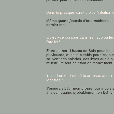
Dans ta pratique, suis-tu plus l'intuition
Même quand j'essaie d'être méthodique, 
dernier mot.
Qu'est-ce qui joue dans les haut-parleur
l'atelier?
Entre autres : Lhassa de Sela pour les j
pluvieuses, et de la cumbia pour les jou
souvent des balados, des livres audio o
m'instruire tout en étant en mouvement.
Y a-t-il un endroit où tu aimerais établir 
Montréal?
J'aimerais bâtir mon propre four à bois 
à la campagne, probablement en Estrie.