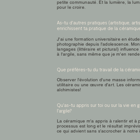
petite communauté. Et la lumière, la lumiè
pour le croire.
As-tu d'autres pratiques (artistique, arti
enrichissent ta pratique de la céramiqu
J'ai une formation universitaire en études 
photographie depuis l'adolescence. Mon 
langages (littéraire et pictural) influe
à l'argile, sans même que je m'en rend
Que préfères-tu du travail de la céram
Observer l'évolution d'une masse inform
utilitaire ou une œuvre d'art. Les céram
alchimistes!
Qu'as-tu appris sur toi ou sur la vie en g
l'argile?
La céramique m'a appris à ralentir et à p
processus est long et le résultat imprév
ce qui advient sans s'accrocher à notre 