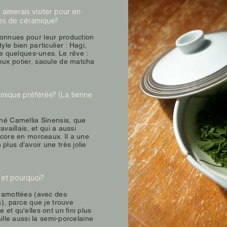
 aimerais visiter pour en
es de céramique?
connues pour leur production
yle bien particulier : Hagi,
 quelques-unes. Le rêve :
eux potier, saoule de matcha
ramique préférée? (La tienne
thé Camellia Sinensis, que
availlais, et qui a aussi
encore en morceaux. Il a une
plus d’avoir une très jolie
, et pourquoi?
chamottées (avec des
s), parce que je trouve
 et qu'elles ont un fini plus
aille aussi la semi-porcelaine