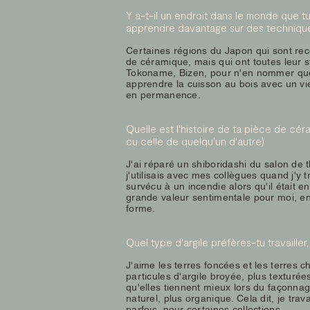
Y a-t-il un endroit dans le monde que tu
apprendre davantage sur des techniqu
Certaines régions du Japon qui sont re
de céramique, mais qui ont toutes leur st
Tokoname, Bizen, pour n'en nommer que
apprendre la cuisson au bois avec un vi
en permanence.
Quelle est l'histoire de ta pièce de cé
ou celle de quelqu'un d'autre)
J'ai réparé un shiboridashi du salon de 
j'utilisais avec mes collègues quand j'y tr
survécu à un incendie alors qu'il était 
grande valeur sentimentale pour moi, en 
forme.
Quel type d'argile préfères-tu travailler
J'aime les terres foncées et les terres 
particules d'argile broyée, plus texturée
qu'elles tiennent mieux lors du façonnage
naturel, plus organique. Cela dit, je trav
parfois, pour certaines collections.