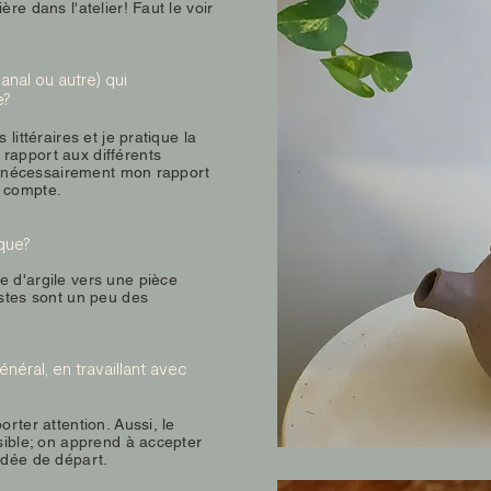
re dans l'atelier! Faut le voir
sanal ou autre) qui
e?
littéraires et je pratique la
rapport aux différents
nce nécessairement mon rapport
e compte.
ique?
e d'argile vers une pièce
istes sont un peu des
énéral, en travaillant avec
orter attention. Aussi, le
isible; on apprend à accepter
idée de départ.