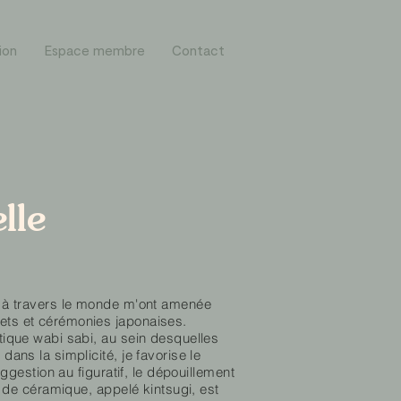
ion
Espace membre
Contact
lle
es à travers le monde m'ont amenée
jets et cérémonies japonaises.
étique wabi sabi, au sein desquelles
dans la simplicité, je favorise le
suggestion au figuratif, le dépouillement
on de céramique, appelé kintsugi, est